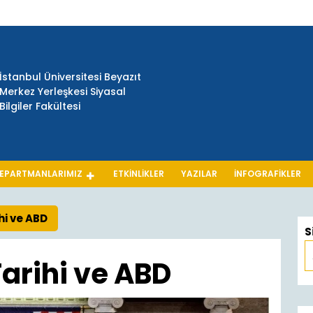
İstanbul Üniversitesi Beyazıt
Merkez Yerleşkesi Siyasal
Bilgiler Fakültesi
EPARTMANLARIMIZ
ETKINLIKLER
YAZILAR
İNFOGRAFIKLER
hi ve ABD
S
arihi ve ABD