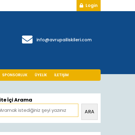
Login
Login
info@avrupailiskile
info@avrupailiskileri.com
SPONSORLUK
ÜYELIK
İLETIŞIM
ite İçi Arama
ARA