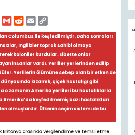
O
G
R
E
C
ut
m
e
m
o
A
an Columbus ile keşfedilmiştir. Daha sonraları
lo
ai
d
ai
p
nsızlar, İngilizler toprak sahibi olmaya
o
l
di
l
y
rerek koloniler kurdular. Elbette onlar
k.
t
Li
an insanlar vardı. Yerliler yerlerinden edilip
c
n
düler. Yerlilerin ölümüne sebep olan bir etken de
o
k
 dünyasında kızamık, çiçek hastalığı gibi
m
da o zamanın Amerika yerlileri bu hastalıklarla
a Amerika’da keşfedilmemiş bazı hastalıkları
den olmuşlardır.
Ülkenin seçim sistemi de bu
ük Britanya arasında vergilendirme ve temsil etme