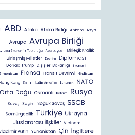
ABD
Afrika
Afrika Birliği
B
Ankara
Asya
Avrupa Birliği
Avrupa
Birleşik Krallık
Avrupa Ekonomik Topluluğu
Azerbaycan
Diplomasi
Birleşmiş Milletler
Devrim
Donald Trump
Dışişleri Bakanlığı
Ekonomi
Fransa
Fransız Devrimi
Ermenistan
Hindistan
NATO
Hong Kong
Kırım
Latin Amerika
Luhansk
Rusya
Orta Doğu
Osmanlı
Reform
SSCB
Soğuk Savaş
Savaş
Seçim
Türkiye
Ukrayna
Sömürgecilik
Uluslararası İlişkiler
Vietnam
Çin
İngiltere
Vladimir Putin
Yunanistan