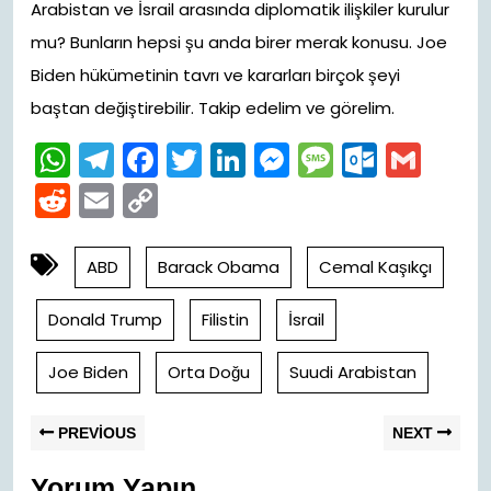
Arabistan ve İsrail arasında diplomatik ilişkiler kurulur
mu? Bunların hepsi şu anda birer merak konusu. Joe
Biden hükümetinin tavrı ve kararları birçok şeyi
baştan değiştirebilir. Takip edelim ve görelim.
W
T
F
T
Li
M
M
O
G
h
el
a
w
n
e
e
ut
m
R
E
C
a
e
c
itt
k
s
s
lo
ai
e
m
o
ts
gr
e
er
e
s
s
o
l
d
ai
p
ABD
Barack Obama
Cemal Kaşıkçı
A
a
b
dI
e
a
k.
di
l
y
Donald Trump
Filistin
İsrail
p
m
o
n
n
g
c
t
Li
p
o
g
e
o
n
Joe Biden
Orta Doğu
Suudi Arabistan
k
er
m
k
Previous
Nex
Yazı
PREVIOUS
NEXT
post:
pos
gezinmesi
Yorum Yapın