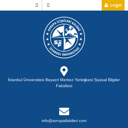
Skip
Instagram
Twitter
Lo
Login
to
content
İstanbul Üniversitesi Beyazıt Merkez Yerleşkesi Siyasal Bilgiler
Fakültesi
info@avrupailiskileri.c
info@avrupailiskileri.com