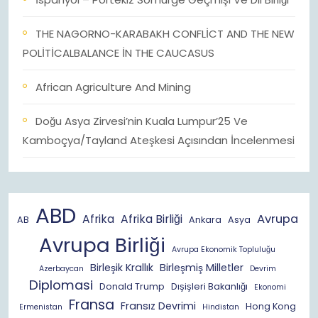
THE NAGORNO-KARABAKH CONFLİCT AND THE NEW
POLİTİCALBALANCE İN THE CAUCASUS
African Agriculture And Mining
Doğu Asya Zirvesi’nin Kuala Lumpur’25 Ve
Kamboçya/Tayland Ateşkesi Açısından İncelenmesi
ABD
Avrupa
Afrika
Afrika Birliği
AB
Ankara
Asya
Avrupa Birliği
Avrupa Ekonomik Topluluğu
Birleşik Krallık
Birleşmiş Milletler
Azerbaycan
Devrim
Diplomasi
Donald Trump
Dışişleri Bakanlığı
Ekonomi
Fransa
Fransız Devrimi
Hong Kong
Ermenistan
Hindistan