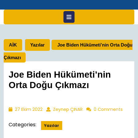
Open
Menu
AİK
Yazılar
Joe Biden Hükümeti’nin Orta Doğu
Çıkmazı
Joe Biden Hükümeti’nin
Orta Doğu Çıkmazı
27
Zeynep
27 Ekim 2022
Zeynep ÇINAR
0 Comments
Ekim
ÇINAR
2022
Categories:
Yazılar