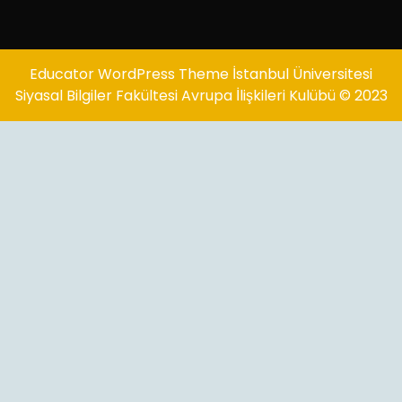
Educator WordPress Theme
İstanbul Üniversitesi
Siyasal Bilgiler Fakültesi Avrupa İlişkileri Kulübü © 2023