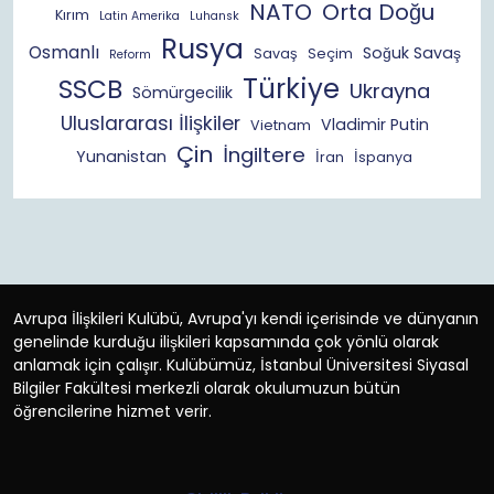
NATO
Orta Doğu
Kırım
Latin Amerika
Luhansk
Rusya
Osmanlı
Soğuk Savaş
Savaş
Seçim
Reform
Türkiye
SSCB
Ukrayna
Sömürgecilik
Uluslararası İlişkiler
Vladimir Putin
Vietnam
Çin
İngiltere
Yunanistan
İran
İspanya
Avrupa İlişkileri Kulübü, Avrupa'yı kendi içerisinde ve dünyanın
genelinde kurduğu ilişkileri kapsamında çok yönlü olarak
anlamak için çalışır. Kulübümüz, İstanbul Üniversitesi Siyasal
Bilgiler Fakültesi merkezli olarak okulumuzun bütün
öğrencilerine hizmet verir.