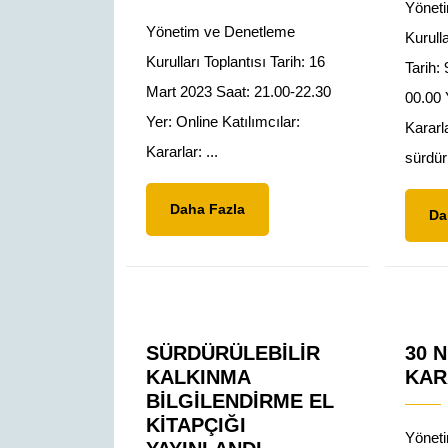
Yöneti
Yönetim ve Denetleme
Kurull
Kurulları Toplantısı Tarih: 16
Tarih:
Mart 2023 Saat: 21.00-22.30
00.00 
Yer: Online Katılımcılar:
Kararla
Kararlar: ...
sürdürül
Daha
Daha Fazla
Da
Fazla
SÜRDÜRÜLEBILIR
30 
KALKINMA
KAR
BILGILENDIRME EL
KITAPÇIĞI
Yöneti