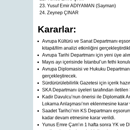
Yusuf Emir ADIYAMAN (Sayman)
Zeynep ÇINAR
Kararlar:
Avrupa Kültürü ve Sanat Departmanı eşsorum
kitap&film analizi etkinliğini gerçekleştirdikle
Avrupa Tarihi Departmanı için yeni üye alımı
Mayıs ayı içerisinde İstanbul’un fethi konulu
Avrupa Diplomasisi ve Hukuku Departmanı 
gerçekleştirecek.
Sürdürürülebilirlik Gazetesi için içerik hazır
SKA Departmanı üyeleri tarafından iletilen
Kadir Davulcu’nun önerisi ile Diplomatik A
Lokarna Anlaşması’nın eklenmesine karar v
Saadet Tarihci’nin KS Departmanı eşsoruml
kadar devam etmesine karar verildi.
Yunus Emre Çam’ın 1 hafta sonra YK ve DK