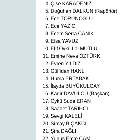
Çise KARADENİZ
Doğuhan DALKUN (Rapörtör)
Ece TORUNOĞLU
Ece YAZICI
Ecem Serra CANİK
Efsa YAVUZ
Elif Öykü Lal MUTLU
Emine Neva ÖZTÜRK
Evren YILDIZ
Gülfidan HANLI
Hüma ERTABAK
İlayda BÜYÜKULCAY
Kadir DAVULCU (Başkan)
Öykü Sude ERAN
Saadet TARİHCİ
Sevgi KALELİ
Simay BIÇAKCI
Şira DAĞLI
Yunus Emre ÇAM