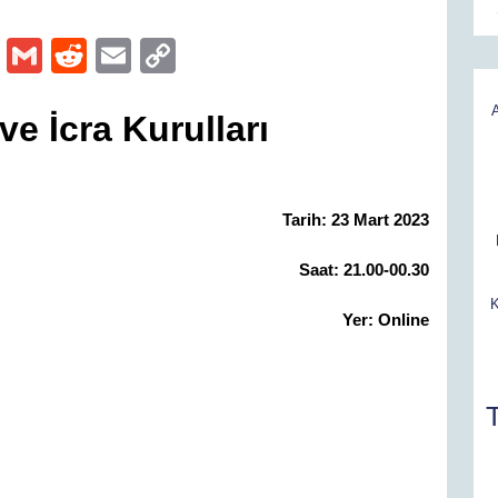
O
G
R
E
C
ut
m
e
m
o
lo
ail
d
ail
p
e İcra Kurulları
o
di
y
k.
t
Li
Tarih: 23 Mart 2023
c
n
o
k
Saat: 21.00-00.30
m
K
Yer: Online