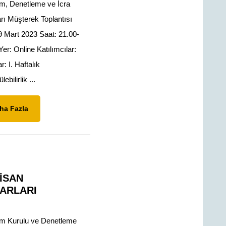
m, Denetleme ve İcra
arı Müşterek Toplantısı
 9 Mart 2023 Saat: 21.00-
Yer: Online Katılımcılar:
r: I. Haftalık
ebilirlik ...
Daha
ha Fazla
Fazla
NISAN
ARLARI
m Kurulu ve Denetleme