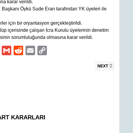
na karar verildi.
K Başkanı Öykü Sude Eran tarafından YK üyeleri ile
er için bir oryantasyon gerçekleştirildi.
p içerisinde çalışan İcra Kurulu üyelerinin denetim
isinin sorumluluğunda olmasına karar verildi.
O
G
R
E
C
ut
m
e
m
o
Next
NEXT
lo
ail
d
ail
p
post:
o
di
y
k.
t
Li
c
n
o
k
m
ART KARARLARI