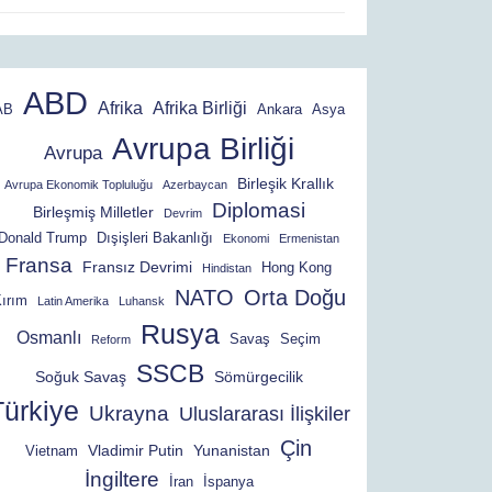
ABD
Afrika
Afrika Birliği
AB
Ankara
Asya
Avrupa Birliği
Avrupa
Birleşik Krallık
Avrupa Ekonomik Topluluğu
Azerbaycan
Diplomasi
Birleşmiş Milletler
Devrim
Donald Trump
Dışişleri Bakanlığı
Ekonomi
Ermenistan
Fransa
Fransız Devrimi
Hong Kong
Hindistan
NATO
Orta Doğu
ırım
Latin Amerika
Luhansk
Rusya
Osmanlı
Savaş
Seçim
Reform
SSCB
Soğuk Savaş
Sömürgecilik
Türkiye
Ukrayna
Uluslararası İlişkiler
Çin
Vladimir Putin
Yunanistan
Vietnam
İngiltere
İran
İspanya