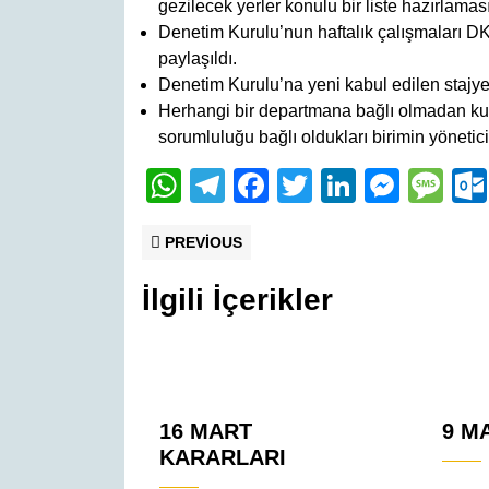
gezilecek yerler konulu bir liste hazırlaması
Denetim Kurulu’nun haftalık çalışmaları D
paylaşıldı.
Denetim Kurulu’na yeni kabul edilen stajyerl
Herhangi bir departmana bağlı olmadan kulü
sorumluluğu bağlı oldukları birimin yönetic
W
T
F
T
Li
M
M
h
el
a
wi
n
e
e
Yazı
Previous
PREVIOUS
at
e
c
tt
k
ss
ss
post:
gezinmesi
s
gr
e
er
e
e
a
İlgili İçerikler
A
a
b
dI
n
g
p
m
o
n
g
e
p
o
er
k
16 MART
9 M
KARARLARI