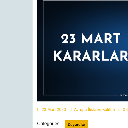
23
Avrupa
23 Mart 2023
Avrupa İlişkileri Kulübü
0 
Mart
İlişkileri
2023
Kulübü
Categories:
Duyurular