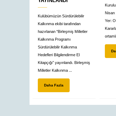
YAYINLANDI
Kurulu 
Nisan 
Kulübümüzün Sürdürülebilir
Yer: On
Kalkınma ekibi tarafından
Kararla
hazırlanan “Birleşmiş Milletler
ortamla
Kalkınma Programı
Sürdürülebilir Kalkınma
Da
Hedefleri Bilgilendirme El
Kitapçığı” yayınlandı. Birleşmiş
Milletler Kalkınma ...
Daha
Daha Fazla
Fazla