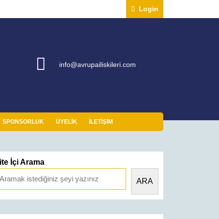
Login
Login
info@avrupailiskileri.com
info@avrupailiskileri.com
SPONSORLUK
ÜYELIK
İLETIŞIM
ite İçi Arama
ARA