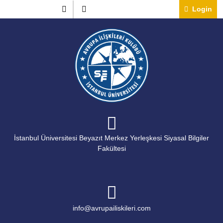
Skip
Instagram
Twitter
Lo
Login
to
content
İstanbul Üniversitesi Beyazıt Merkez Yerleşkesi Siyasal Bilgiler
Fakültesi
info@avrupailiskileri.c
info@avrupailiskileri.com