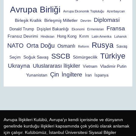
Avrupa Birliği
Avrupa Ekonomik Topluluğu
Azerbaycan
Diplomasi
Birleşik Krallık
Birleşmiş Milletler
Devrim
Fransa
Donald Trump
Dışişleri Bakanlığı
Ekonomi
Ermenistan
Fransız Devrimi
Hong Kong
Kırım
Hindistan
Latin Amerika
Luhansk
Rusya
NATO
Orta Doğu
Osmanlı
Savaş
Reform
Türkiye
SSCB
Soğuk Savaş
Sömürgecilik
Seçim
Ukrayna
Uluslararası İlişkiler
Vladimir Putin
Vietnam
Çin
İngiltere
Yunanistan
İran
İspanya
Avrupa İlişkileri Kulübü, Avrupa'yı kendi içerisinde ve dünyanın
genelinde kurduğu ilişkileri kapsamında çok yönlü olarak anlamak
için çalışır. Kulübümüz, İstanbul Üniversitesi Siyasal Bilgiler