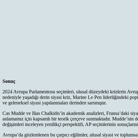
Sonuç
2024 Avrupa Parlamentosu seçimleri, ulusal düzeydeki krizlerin Avrupa
nedeniyle yaşadığı derin siyasi kriz, Marine Le Pen liderliğindeki pop
ve geleneksel siyasi yapılanmaları derinden sarsmıştır.
Cas Mudde ve Ilias Chalkidis’in akademik analizleri, Fransa’daki siyas
anlamamız için kapsamlı bir teorik çerçeve sunmaktadır. Mudde’nin de
değişimleri inceleyen yenilikçi perspektifi, AP seçimlerinin sonuçla
Avrupa’da gözlemlenen bu çarpıcı eğilimler, ulusal siyasi ve toplumsal