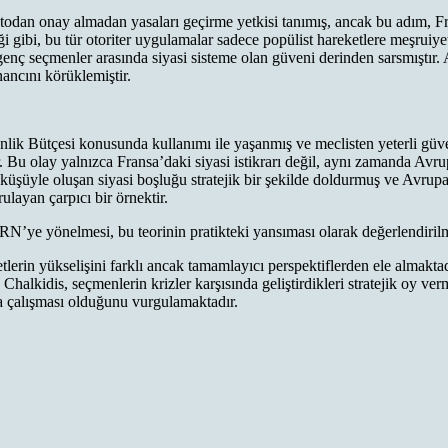
dan onay almadan yasaları geçirme yetkisi tanımış, ancak bu adım, Fra
rttiği gibi, bu tür otoriter uygulamalar sadece popülist hareketlere meş
e genç seçmenler arasında siyasi sisteme olan güveni derinden sarsmış
nancını körüklemiştir.
lik Bütçesi konusunda kullanımı ile yaşanmış ve meclisten yeterli gü
r. Bu olay yalnızca Fransa’daki siyasi istikrarı değil, aynı zamanda Avr
şüyle oluşan siyasi boşluğu stratejik bir şekilde doldurmuş ve Avrupa
rulayan çarpıcı bir örnektir.
in RN’ye yönelmesi, bu teorinin pratikteki yansıması olarak değerlendiril
tlerin yükselişini farklı ancak tamamlayıcı perspektiflerden ele almakta
, Chalkidis, seçmenlerin krizler karşısında geliştirdikleri stratejik oy
aka çalışması olduğunu vurgulamaktadır.