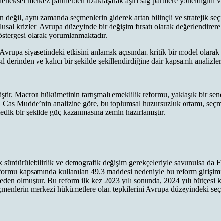
leneksel merkez partilerden uzaklaşarak aşırı sağ partilere yöneldiğini
n değil, aynı zamanda seçmenlerin giderek artan bilinçli ve stratejik se
lusal krizleri Avrupa düzeyinde bir değişim fırsatı olarak değerlendirere
göstergesi olarak yorumlanmaktadır.
n Avrupa siyasetindeki etkisini anlamak açısından kritik bir model olar
l derinden ve kalıcı bir şekilde şekillendirdiğine dair kapsamlı analizle
ştir. Macron hükümetinin tartışmalı emeklilik reformu, yaklaşık bir seney
ır. Cas Mudde’nin analizine göre, bu toplumsal huzursuzluk ortamı, seçm
medik bir şekilde güç kazanmasına zemin hazırlamıştır.
 sürdürülebilirlik ve demografik değişim gerekçeleriyle savunulsa da F
eformu kapsamında kullanılan 49.3 maddesi nedeniyle bu reform girişim
neden olmuştur. Bu reform ilk kez 2023 yılı sonunda, 2024 yılı bütçesi
seçmenlerin merkezi hükümetlere olan tepkilerini Avrupa düzeyindeki seçiml