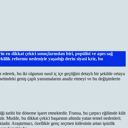
 en dikkat çekici sonuçlarından biri, popülist ve aşırı sağ
ilik reformu nedeniyle yaşadığı derin siyasi kriz, bu
derek, bu iki olgunun nasıl iç içe geçtiğini detaylı bir şekilde ortaya
etindeki geniş çaplı yansımalarını analiz etmeyi ve bu değişimlerin
 tarihi bir döneme işaret etmektedir. Fransa, bu çarpıcı eğilimde kilit
tir. Mudde, bu dikkat çekici başarının altında yatan temel nedenleri;
dır. Araştırmacı, özellikle genç seçmen kitlesinin artan işsizlik