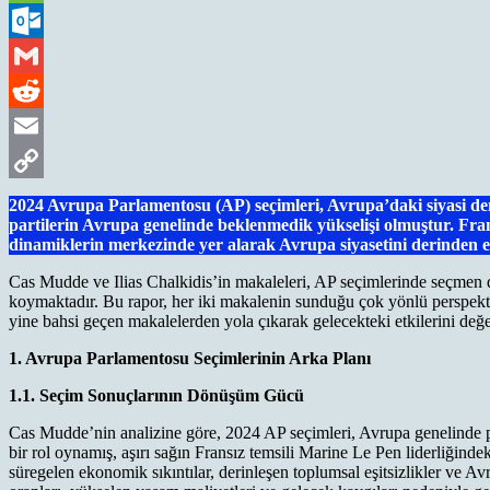
Message
Outlook.com
Gmail
Reddit
Email
Copy
2024 Avrupa Parlamentosu (AP) seçimleri, Avrupa’daki siyasi denge
partilerin Avrupa genelinde beklenmedik yükselişi olmuştur. Fra
Link
dinamiklerin merkezinde yer alarak Avrupa siyasetini derinden et
Cas Mudde ve Ilias Chalkidis’in makaleleri, AP seçimlerinde seçmen davr
koymaktadır. Bu rapor, her iki makalenin sunduğu çok yönlü perspektif
yine bahsi geçen makalelerden yola çıkarak gelecekteki etkilerini de
1. Avrupa Parlamentosu Seçimlerinin Arka Planı
1.1. Seçim Sonuçlarının Dönüşüm Gücü
Cas Mudde’nin analizine göre, 2024 AP seçimleri, Avrupa genelinde popü
bir rol oynamış, aşırı sağın Fransız temsili Marine Le Pen liderliğinde
süregelen ekonomik sıkıntılar, derinleşen toplumsal eşitsizlikler ve A