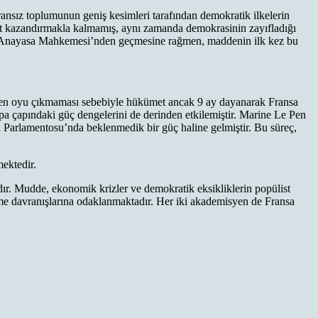
nsız toplumunun geniş kesimleri tarafından demokratik ilkelerin
ruiyet kazandırmakla kalmamış, aynı zamanda demokrasinin zayıfladığı
tır. Anayasa Mahkemesi’nden geçmesine rağmen, maddenin ilk kez bu
ven oyu çıkmaması sebebiyle hükümet ancak 9 ay dayanarak Fransa
upa çapındaki güç dengelerini de derinden etkilemiştir. Marine Le Pen
 Parlamentosu’nda beklenmedik bir güç haline gelmiştir. Bu süreç,
mektedir.
dır. Mudde, ekonomik krizler ve demokratik eksikliklerin popülist
 verme davranışlarına odaklanmaktadır. Her iki akademisyen de Fransa