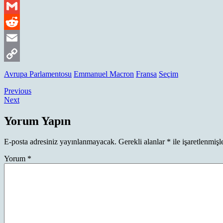
Outlook.com
Gmail
Reddit
Email
Copy
Avrupa Parlamentosu
Emmanuel Macron
Fransa
Seçim
Link
Yazı
Previous
Previous
Next
post:
Next
gezinmesi
post:
Yorum Yapın
E-posta adresiniz yayınlanmayacak.
Gerekli alanlar
*
ile işaretlenmişl
Yorum
*