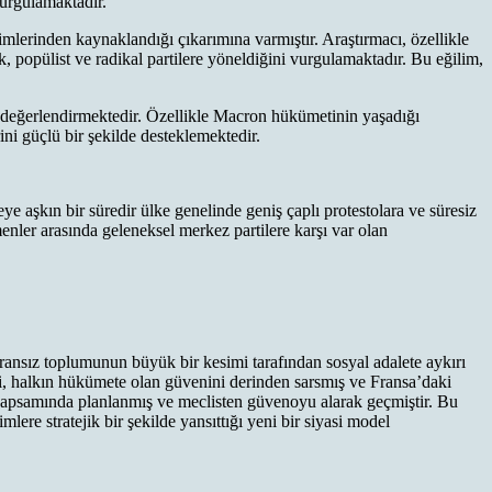
 vurgulamaktadır.
çimlerinden kaynaklandığı çıkarımına varmıştır. Araştırmacı, özellikle
k, popülist ve radikal partilere yöneldiğini vurgulamaktadır. Bu eğilim,
ak değerlendirmektedir. Özellikle Macron hükümetinin yaşadığı
rini güçlü bir şekilde desteklemektedir.
e aşkın bir süredir ülke genelinde geniş çaplı protestolara ve süresiz
enler arasında geleneksel merkez partilere karşı var olan
ransız toplumunun büyük bir kesimi tarafından sosyal adalete aykırı
i, halkın hükümete olan güvenini derinden sarsmış ve Fransa’daki
 kapsamında planlanmış ve meclisten güvenoyu alarak geçmiştir. Bu
ere stratejik bir şekilde yansıttığı yeni bir siyasi model