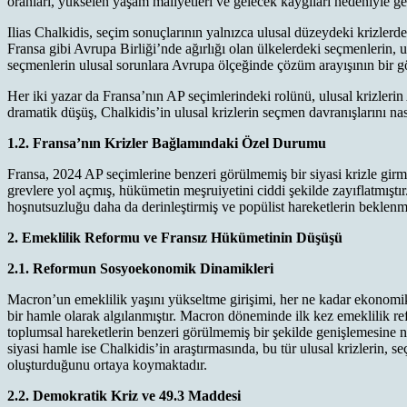
oranları, yükselen yaşam maliyetleri ve gelecek kaygıları nedeniyle ge
Ilias Chalkidis, seçim sonuçlarının yalnızca ulusal düzeydeki krizlerde
Fransa gibi Avrupa Birliği’nde ağırlığı olan ülkelerdeki seçmenlerin, u
seçmenlerin ulusal sorunlara Avrupa ölçeğinde çözüm arayışının bir 
Her iki yazar da Fransa’nın AP seçimlerindeki rolünü, ulusal krizleri
dramatik düşüş, Chalkidis’in ulusal krizlerin seçmen davranışlarını nası
1.2. Fransa’nın Krizler Bağlamındaki Özel Durumu
Fransa, 2024 AP seçimlerine benzeri görülmemiş bir siyasi krizle girmi
grevlere yol açmış, hükümetin meşruiyetini ciddi şekilde zayıflatmışt
hoşnutsuzluğu daha da derinleştirmiş ve popülist hareketlerin beklen
2. Emeklilik Reformu ve Fransız Hükümetinin Düşüşü
2.1. Reformun Sosyoekonomik Dinamikleri
Macron’un emeklilik yaşını yükseltme girişimi, her ne kadar ekonomik
bir hamle olarak algılanmıştır. Macron döneminde ilk kez emeklilik r
toplumsal hareketlerin benzeri görülmemiş bir şekilde genişlemesine 
siyasi hamle ise Chalkidis’in araştırmasında, bu tür ulusal krizlerin, 
oluşturduğunu ortaya koymaktadır.
2.2. Demokratik Kriz ve 49.3 Maddesi