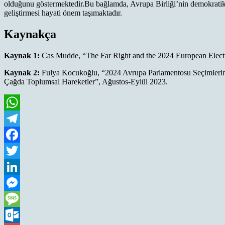
olduğunu göstermektedir.Bu bağlamda, Avrupa Birliği’nin demokratik s
geliştirmesi hayati önem taşımaktadır.
Kaynakça
Kaynak 1:
Cas Mudde, “The Far Right and the 2024 European Elect
Kaynak 2:
Fulya Kocukoğlu, “2024 Avrupa Parlamentosu Seçimlerini
Çağda Toplumsal Hareketler”, Ağustos-Eylül 2023.
WhatsApp
Telegram
Facebook
Twitter
LinkedIn
Messenger
Message