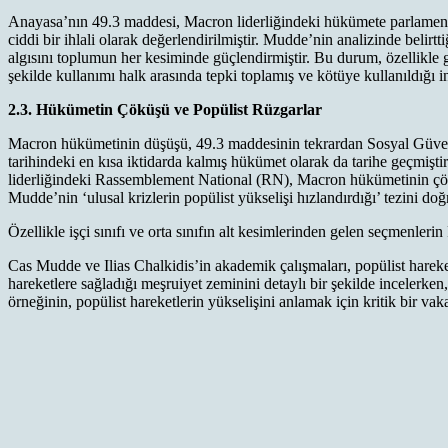
Anayasa’nın 49.3 maddesi, Macron liderliğindeki hükümete parlamento
ciddi bir ihlali olarak değerlendirilmiştir. Mudde’nin analizinde beli
algısını toplumun her kesiminde güçlendirmiştir. Bu durum, özellikl
şekilde kullanımı halk arasında tepki toplamış ve kötüye kullanıldığı i
2.3. Hükümetin Çöküşü ve Popülist Rüzgarlar
Macron hükümetinin düşüşü, 49.3 maddesinin tekrardan Sosyal Güven
tarihindeki en kısa iktidarda kalmış hükümet olarak da tarihe geçmişti
liderliğindeki Rassemblement National (RN), Macron hükümetinin çökü
Mudde’nin ‘ulusal krizlerin popülist yükselişi hızlandırdığı’ tezini doğ
Özellikle işçi sınıfı ve orta sınıfın alt kesimlerinden gelen seçmenler
Cas Mudde ve Ilias Chalkidis’in akademik çalışmaları, popülist hareke
hareketlere sağladığı meşruiyet zeminini detaylı bir şekilde incelerken
örneğinin, popülist hareketlerin yükselişini anlamak için kritik bir v