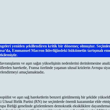
leri yeniden şekillendiren kritik bir dönemeç olmuştur. Seçimlerin
nsa’da, Emmanuel Macron liderliğindeki hükümetin tartışmalı emekl
kilemiştir.
anışlarını ve aşırı sağın yükselişinin nedenlerini derinlemesine analiz e
lerden hareketle, Fransa özelinde yaşanan ulusal krizlerin Avrupa siyas
ğerlendirmeyi amaçlamaktadır
.
list ve aşırı sağ hareketlerin benzeri görülmemiş bir şekilde yükseldiği
ki Ulusal Birlik Partisi (RN) ise seçimlerde önemli kazanımlar elde etmiş
vrupa Birliği genelinde gözlemlenen demokratik eksikliklere dayandırmakta