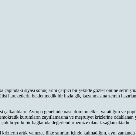
 çapındaki siyasi sonuçlarını çarpıcı bir şekilde gözler önüne sermişti
ülist hareketlerin beklenmedik bir hızla güç kazanmasına zemin hazırlam
i çalkantıların Avrupa genelinde nasıl domino etkisi yarattığını ve popü
mokratik kurumların zayıflamasına ve meşruiyet krizlerine odaklanan ya
rını çok boyutlu bir bağlamda değerlendirmemize olanak sağlamaktadır.
 krizlerin artık yalnızca ülke sınırları içinde kalmadığını, aynı zamand