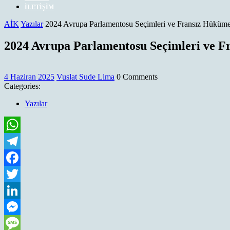
İLETIŞIM
CLOSE
AİK
Yazılar
2024 Avrupa Parlamentosu Seçimleri ve Fransız Hükümet
MENU
2024 Avrupa Parlamentosu Seçimleri ve Fr
4
Vuslat
4 Haziran 2025
Vuslat Sude Lima
0 Comments
Haziran
Sude
Categories:
2025
Lima
Yazılar
WhatsApp
Telegram
Facebook
Twitter
LinkedIn
Messenger