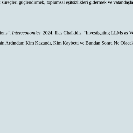
üreçleri güçlendirmek, toplumsal eşitsizlikleri gidermek ve vatandaşla
ions”,
Intereconomics
, 2024. Ilias Chalkidis, “Investigating LLMs as V
n Ardından: Kim Kazandı, Kim Kaybetti ve Bundan Sonra Ne Olacak?”, 