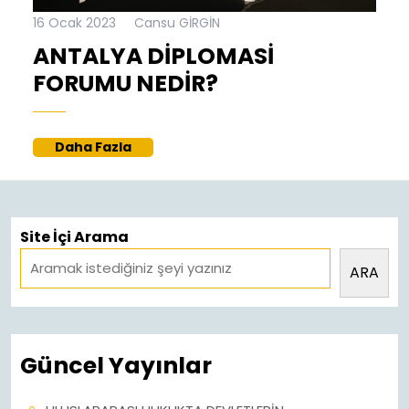
16
Cansu
16 Ocak 2023
Cansu GİRGİN
Ocak
GİRGİN
ANTALYA DİPLOMASİ
2023
ANTALYA
FORUMU NEDİR?
DİPLOMASİ
FORUMU
Daha
Daha Fazla
NEDİR?
Fazla
Site İçi Arama
ARA
Güncel Yayınlar