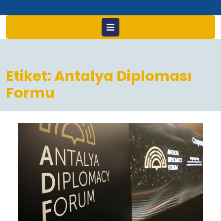
Open
Menu
Etiket:
Antalya Diploması
Formu