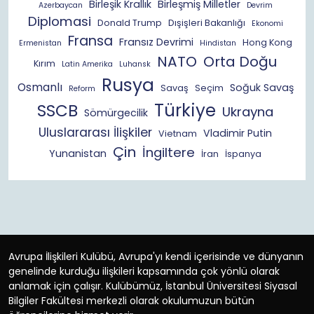
Birleşik Krallık
Birleşmiş Milletler
Azerbaycan
Devrim
Diplomasi
Donald Trump
Dışişleri Bakanlığı
Ekonomi
Fransa
Fransız Devrimi
Hong Kong
Ermenistan
Hindistan
NATO
Orta Doğu
Kırım
Latin Amerika
Luhansk
Rusya
Osmanlı
Soğuk Savaş
Savaş
Seçim
Reform
Türkiye
SSCB
Ukrayna
Sömürgecilik
Uluslararası İlişkiler
Vladimir Putin
Vietnam
Çin
İngiltere
Yunanistan
İran
İspanya
Avrupa İlişkileri Kulübü, Avrupa'yı kendi içerisinde ve dünyanın
genelinde kurduğu ilişkileri kapsamında çok yönlü olarak
anlamak için çalışır. Kulübümüz, İstanbul Üniversitesi Siyasal
Bilgiler Fakültesi merkezli olarak okulumuzun bütün