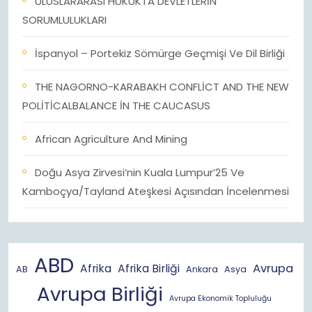
ULUSLARARASI HUKUKTA DEVLETLERİN
SORUMLULUKLARI
İspanyol – Portekiz Sömürge Geçmişi Ve Dil Birliği
THE NAGORNO-KARABAKH CONFLİCT AND THE NEW
POLİTİCALBALANCE İN THE CAUCASUS
African Agriculture And Mining
Doğu Asya Zirvesi’nin Kuala Lumpur’25 Ve
Kamboçya/Tayland Ateşkesi Açısından İncelenmesi
ABD
Avrupa
Afrika
Afrika Birliği
AB
Ankara
Asya
Avrupa Birliği
Avrupa Ekonomik Topluluğu