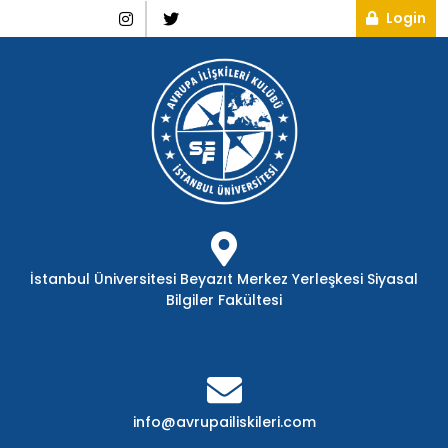
Skip
Instagram
Twitter
Lo
Login
to
content
İstanbul Üniversitesi Beyazıt Merkez Yerleşkesi Siyasal
Bilgiler Fakültesi
info@avrupailiskil
info@avrupailiskileri.com