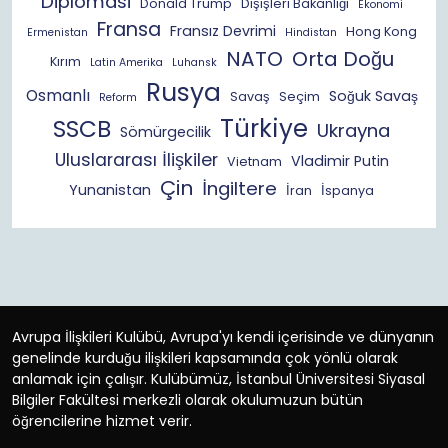
Diplomasi
Donald Trump
Dışişleri Bakanlığı
Ekonomi
Fransa
Fransız Devrimi
Hong Kong
Ermenistan
Hindistan
NATO
Orta Doğu
Kırım
Latin Amerika
Luhansk
Rusya
Osmanlı
Soğuk Savaş
Savaş
Seçim
Reform
Türkiye
SSCB
Ukrayna
Sömürgecilik
Uluslararası İlişkiler
Vladimir Putin
Vietnam
Çin
İngiltere
Yunanistan
İran
İspanya
Avrupa İlişkileri Kulübü, Avrupa'yı kendi içerisinde ve dünyanın
genelinde kurduğu ilişkileri kapsamında çok yönlü olarak
anlamak için çalışır. Kulübümüz, İstanbul Üniversitesi Siyasal
Bilgiler Fakültesi merkezli olarak okulumuzun bütün
öğrencilerine hizmet verir.