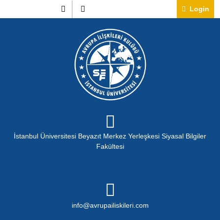
Skip
Instagram
Twitter
Lo
Login
to
content
İstanbul Üniversitesi Beyazıt Merkez Yerleşkesi Siyasal Bilgiler
Fakültesi
info@avrupailiskileri.c
info@avrupailiskileri.com