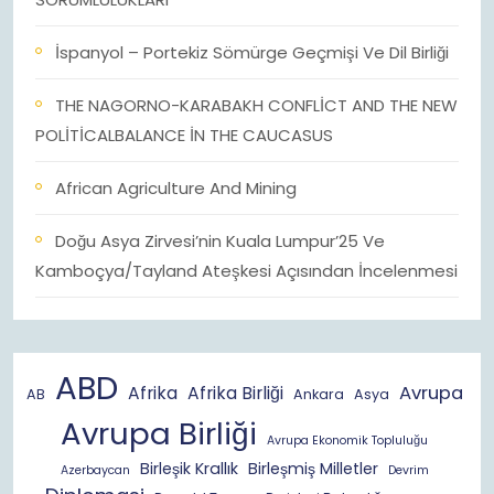
İspanyol – Portekiz Sömürge Geçmişi Ve Dil Birliği
THE NAGORNO-KARABAKH CONFLİCT AND THE NEW
POLİTİCALBALANCE İN THE CAUCASUS
African Agriculture And Mining
Doğu Asya Zirvesi’nin Kuala Lumpur’25 Ve
Kamboçya/Tayland Ateşkesi Açısından İncelenmesi
ABD
Avrupa
Afrika
Afrika Birliği
AB
Ankara
Asya
Avrupa Birliği
Avrupa Ekonomik Topluluğu
Birleşik Krallık
Birleşmiş Milletler
Azerbaycan
Devrim