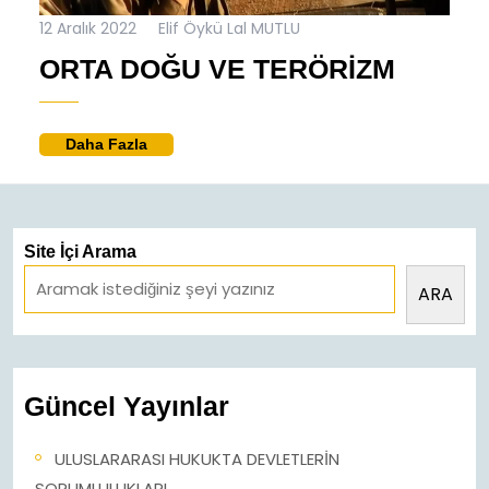
12
Elif
12 Aralık 2022
Elif Öykü Lal MUTLU
Aralık
Öykü
ORTA
ORTA DOĞU VE TERÖRIZM
2022
Lal
MUTLU
DOĞU
VE
Daha
Daha Fazla
TERÖR
Fazla
Site İçi Arama
ARA
Güncel Yayınlar
ULUSLARARASI HUKUKTA DEVLETLERİN
SORUMLULUKLARI