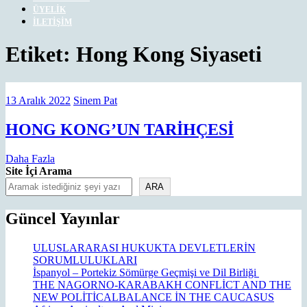
ÜYELIK
İLETIŞIM
CLOSE
Etiket:
Hong Kong Siyaseti
MENU
13
Sinem
13 Aralık 2022
Sinem Pat
Aralık
Pat
2022
HONG
HONG KONG’UN TARİHÇESİ
KONG’U
Daha
Daha Fazla
TARİHÇE
Fazla
Site İçi Arama
ARA
Güncel Yayınlar
ULUSLARARASI HUKUKTA DEVLETLERİN
SORUMLULUKLARI
İspanyol – Portekiz Sömürge Geçmişi ve Dil Birliği
THE NAGORNO-KARABAKH CONFLİCT AND THE
NEW POLİTİCALBALANCE İN THE CAUCASUS