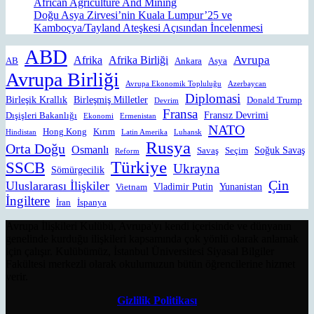
African Agriculture And Mining
Doğu Asya Zirvesi’nin Kuala Lumpur’25 ve
Kamboçya/Tayland Ateşkesi Açısından İncelenmesi
ABD
Avrupa
Afrika
Afrika Birliği
AB
Ankara
Asya
Avrupa Birliği
Avrupa Ekonomik Topluluğu
Azerbaycan
Diplomasi
Birleşik Krallık
Birleşmiş Milletler
Donald Trump
Devrim
Fransa
Fransız Devrimi
Dışişleri Bakanlığı
Ekonomi
Ermenistan
NATO
Hong Kong
Kırım
Hindistan
Latin Amerika
Luhansk
Rusya
Orta Doğu
Osmanlı
Soğuk Savaş
Savaş
Seçim
Reform
Türkiye
SSCB
Ukrayna
Sömürgecilik
Çin
Uluslararası İlişkiler
Vladimir Putin
Yunanistan
Vietnam
İngiltere
İran
İspanya
Avrupa İlişkileri Kulübü, Avrupa'yı kendi içerisinde ve dünyanın
genelinde kurduğu ilişkileri kapsamında çok yönlü olarak anlamak
için çalışır. Kulübümüz, İstanbul Üniversitesi Siyasal Bilgiler
Fakültesi merkezli olarak okulumuzun bütün öğrencilerine hizmet
verir.
Gizlilik Politikası