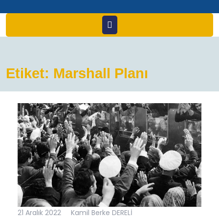
Open
Menu
Etiket:
Marshall Planı
21
Kamil
21 Aralık 2022
Kamil Berke DERELİ