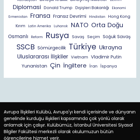
Diplomasi
Donald Trump
Dışişleri Bakanlığı
Ekonomi
Fransa
Fransız Devrimi
Hong Kong
Ermenistan
Hindistan
NATO
Orta Doğu
Kırım
Latin Amerika
Luhansk
Rusya
Osmanlı
Soğuk Savaş
Savaş
Seçim
Reform
Türkiye
SSCB
Ukrayna
Sömürgecilik
Uluslararası İlişkiler
Vladimir Putin
Vietnam
Çin
İngiltere
Yunanistan
İran
İspanya
Avrupa İlişkileri Kulübü, Avrupa'yı kendi içerisinde ve dünyanın
genelinde kurduğu ilişkileri kapsamında çok yönlü olarak
anlamak için çalışır. Kulübümüz, İstanbul Üniversitesi Siyasal
Bilgiler Fakültesi merkezli olarak okulumuzun bütün
öğrencilerine hizmet verir.