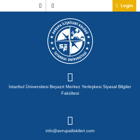
Skip
Instagram
Twitter
Lo
Login
to
content
İstanbul Üniversitesi Beyazıt Merkez Yerleşkesi Siyasal Bilgiler
Fakültesi
info@avrupailiskileri.c
info@avrupailiskileri.com