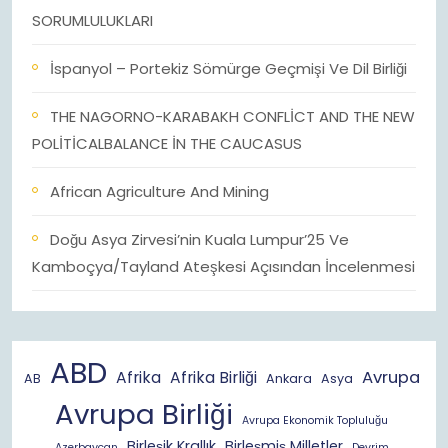
SORUMLULUKLARI
İspanyol – Portekiz Sömürge Geçmişi Ve Dil Birliği
THE NAGORNO-KARABAKH CONFLİCT AND THE NEW
POLİTİCALBALANCE İN THE CAUCASUS
African Agriculture And Mining
Doğu Asya Zirvesi’nin Kuala Lumpur’25 Ve
Kamboçya/Tayland Ateşkesi Açısından İncelenmesi
ABD
Avrupa
Afrika
Afrika Birliği
AB
Ankara
Asya
Avrupa Birliği
Avrupa Ekonomik Topluluğu
Birleşik Krallık
Birleşmiş Milletler
Azerbaycan
Devrim