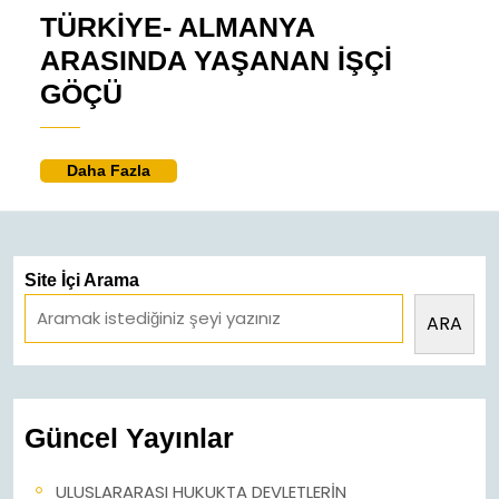
Aralık
Berke
TÜRKİYE- ALMANYA
2022
DERELİ
ARASINDA YAŞANAN İŞÇİ
TÜRKİYE-
GÖÇÜ
ALMANYA
ARASINDA
Daha
Daha Fazla
YAŞANAN
Fazla
İŞÇİ
GÖÇÜ
Site İçi Arama
ARA
Güncel Yayınlar
ULUSLARARASI HUKUKTA DEVLETLERİN