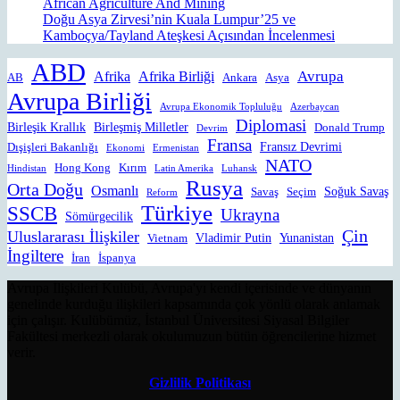
African Agriculture And Mining
Doğu Asya Zirvesi’nin Kuala Lumpur’25 ve
Kamboçya/Tayland Ateşkesi Açısından İncelenmesi
ABD
Avrupa
Afrika
Afrika Birliği
AB
Ankara
Asya
Avrupa Birliği
Avrupa Ekonomik Topluluğu
Azerbaycan
Diplomasi
Birleşik Krallık
Birleşmiş Milletler
Donald Trump
Devrim
Fransa
Fransız Devrimi
Dışişleri Bakanlığı
Ekonomi
Ermenistan
NATO
Hong Kong
Kırım
Hindistan
Latin Amerika
Luhansk
Rusya
Orta Doğu
Osmanlı
Soğuk Savaş
Savaş
Seçim
Reform
Türkiye
SSCB
Ukrayna
Sömürgecilik
Çin
Uluslararası İlişkiler
Vladimir Putin
Yunanistan
Vietnam
İngiltere
İran
İspanya
Avrupa İlişkileri Kulübü, Avrupa'yı kendi içerisinde ve dünyanın
genelinde kurduğu ilişkileri kapsamında çok yönlü olarak anlamak
için çalışır. Kulübümüz, İstanbul Üniversitesi Siyasal Bilgiler
Fakültesi merkezli olarak okulumuzun bütün öğrencilerine hizmet
verir.
Gizlilik Politikası