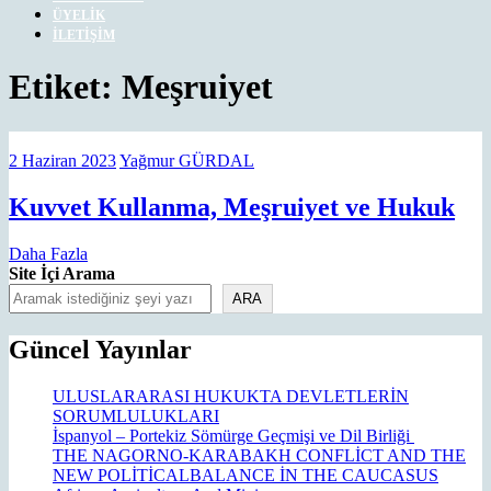
ÜYELIK
İLETIŞIM
CLOSE
Etiket:
Meşruiyet
MENU
2
Yağmur
2 Haziran 2023
Yağmur GÜRDAL
Haziran
GÜRDAL
2023
Ku
Kuvvet Kullanma, Meşruiyet ve Hukuk
Ku
Daha
Daha Fazla
Me
Fazla
Site İçi Arama
ve
ARA
Hu
Güncel Yayınlar
ULUSLARARASI HUKUKTA DEVLETLERİN
SORUMLULUKLARI
İspanyol – Portekiz Sömürge Geçmişi ve Dil Birliği
THE NAGORNO-KARABAKH CONFLİCT AND THE
NEW POLİTİCALBALANCE İN THE CAUCASUS