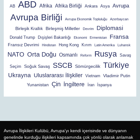
ABD
Avrupa
Afrika
Afrika Birliği
AB
Ankara
Asya
Avrupa Birliği
Avrupa Ekonomik Topluluğu
Azerbaycan
Diplomasi
Birleşik Krallık
Birleşmiş Milletler
Devrim
Fransa
Donald Trump
Dışişleri Bakanlığı
Ekonomi
Ermenistan
Fransız Devrimi
Hong Kong
Kırım
Hindistan
Latin Amerika
Luhansk
Rusya
NATO
Orta Doğu
Osmanlı
Savaş
Reform
Türkiye
SSCB
Soğuk Savaş
Sömürgecilik
Seçim
Ukrayna
Uluslararası İlişkiler
Vladimir Putin
Vietnam
Çin
İngiltere
Yunanistan
İran
İspanya
Avrupa İlişkileri Kulübü, Avrupa'yı kendi içerisinde ve dünyanın
genelinde kurduğu ilişkileri kapsamında çok yönlü olarak anlamak