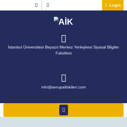
Skip
Instagram
Twitter
Lo
Login
to
content
İstanbul Üniversitesi Beyazıt Merkez Yerleşkesi Siyasal Bilgiler
Fakültesi
info@avrupailiskileri.c
info@avrupailiskileri.com
Open
Menu