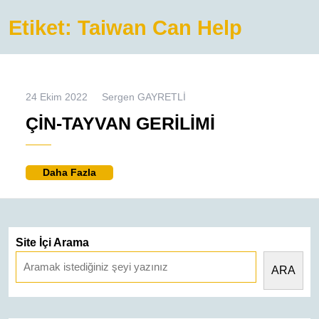
Etiket:
Taiwan Can Help
24
Sergen
24 Ekim 2022
Sergen GAYRETLİ
Ekim
GAYRETLİ
ÇIN-
ÇIN-TAYVAN GERILIMI
2022
TAYVAN
GERILIMI
Daha
Daha Fazla
Fazla
Site İçi Arama
ARA