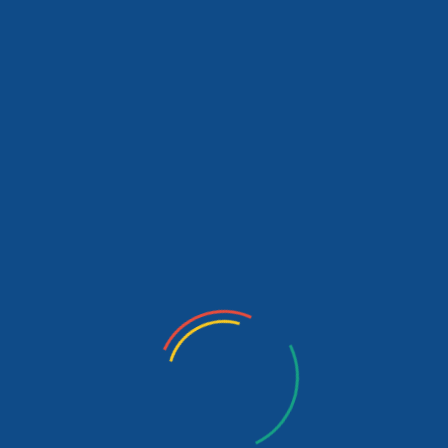
TRANSATLANTİ
MUHTEMEL ETKİLERİ
TİCARET
VE
Daha
Daha Fazla
YATIRIM
Fazla
ORTAKLIĞI’NIN
AB
VE
ABD’NİN
REKABET
GÜCÜNE
MUHTEMEL
ETKİLERİ