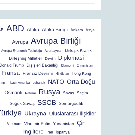
ABD
Afrika
Afrika Birliği
AB
Ankara
Asya
Avrupa Birliği
Avrupa
Birleşik Krallık
Avrupa Ekonomik Topluluğu
Azerbaycan
Diplomasi
Birleşmiş Milletler
Devrim
Donald Trump
Dışişleri Bakanlığı
Ekonomi
Ermenistan
Fransa
Fransız Devrimi
Hong Kong
Hindistan
NATO
Orta Doğu
ırım
Latin Amerika
Luhansk
Rusya
Osmanlı
Savaş
Seçim
Reform
SSCB
Soğuk Savaş
Sömürgecilik
Türkiye
Ukrayna
Uluslararası İlişkiler
Çin
Vladimir Putin
Yunanistan
Vietnam
İngiltere
İran
İspanya