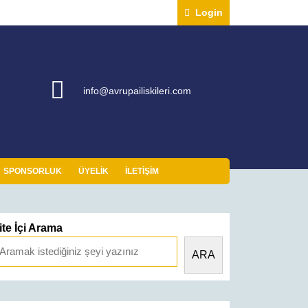
Login
Login
info@avrupailiskileri.com
info@avrupailiskileri.com
SPONSORLUK
ÜYELIK
İLETIŞIM
ite İçi Arama
ARA