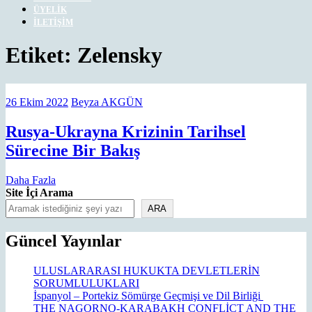
ÜYELIK
İLETIŞIM
CLOSE
Etiket:
Zelensky
MENU
26
Beyza
26 Ekim 2022
Beyza AKGÜN
Ekim
AKGÜN
2022
Rusya-Ukrayna Krizinin Tarihsel
Rusya-
Sürecine Bir Bakış
Ukrayna
Daha
Daha Fazla
Krizinin
Fazla
Site İçi Arama
Tarihsel
ARA
Sürecine
Güncel Yayınlar
Bir
Bakış
ULUSLARARASI HUKUKTA DEVLETLERİN
SORUMLULUKLARI
İspanyol – Portekiz Sömürge Geçmişi ve Dil Birliği
THE NAGORNO-KARABAKH CONFLİCT AND THE