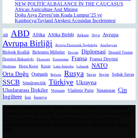
NEW POLİTİCALBALANCE İN THE CAUCASUS
African Agriculture And Mining
Doğu Asya Zirvesi’nin Kuala Lumpur’25 ve
Kamboçya/Tayland Ateşkesi Açısından İncelenmesi
ABD
Avrupa
Afrika
Afrika Birliği
AB
Ankara
Asya
Avrupa Birliği
Avrupa Ekonomik Topluluğu
Azerbaycan
Diplomasi
Birleşik Krallık
Birleşmiş Milletler
Donald Trump
Devrim
Fransa
Fransız Devrimi
Dışişleri Bakanlığı
Ekonomi
Ermenistan
NATO
Hong Kong
Kırım
Hindistan
Latin Amerika
Luhansk
Rusya
Orta Doğu
Osmanlı
Soğuk Savaş
Savaş
Seçim
Reform
Türkiye
SSCB
Ukrayna
Sömürgecilik
Çin
Uluslararası İlişkiler
Vladimir Putin
Yunanistan
Vietnam
İngiltere
İran
İspanya
Avrupa İlişkileri Kulübü, Avrupa'yı kendi içerisinde ve dünyanın
genelinde kurduğu ilişkileri kapsamında çok yönlü olarak anlamak
için çalışır. Kulübümüz, İstanbul Üniversitesi Siyasal Bilgiler
Fakültesi merkezli olarak okulumuzun bütün öğrencilerine hizmet
verir.