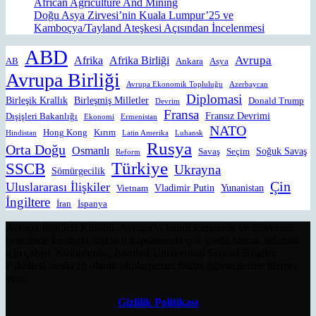
African Agriculture And Mining
Doğu Asya Zirvesi’nin Kuala Lumpur’25 ve
Kamboçya/Tayland Ateşkesi Açısından İncelenmesi
ABD
Avrupa
Afrika
Afrika Birliği
AB
Ankara
Asya
Avrupa Birliği
Avrupa Ekonomik Topluluğu
Azerbaycan
Diplomasi
Birleşik Krallık
Birleşmiş Milletler
Donald Trump
Devrim
Fransa
Fransız Devrimi
Dışişleri Bakanlığı
Ekonomi
Ermenistan
NATO
Hong Kong
Kırım
Hindistan
Latin Amerika
Luhansk
Rusya
Orta Doğu
Osmanlı
Soğuk Savaş
Savaş
Seçim
Reform
Türkiye
SSCB
Ukrayna
Sömürgecilik
Çin
Uluslararası İlişkiler
Vladimir Putin
Yunanistan
Vietnam
İngiltere
İran
İspanya
Avrupa İlişkileri Kulübü, Avrupa'yı kendi içerisinde ve dünyanın
genelinde kurduğu ilişkileri kapsamında çok yönlü olarak anlamak
için çalışır. Kulübümüz, İstanbul Üniversitesi Siyasal Bilgiler
Fakültesi merkezli olarak okulumuzun bütün öğrencilerine hizmet
verir.
Gizlilik Politikası