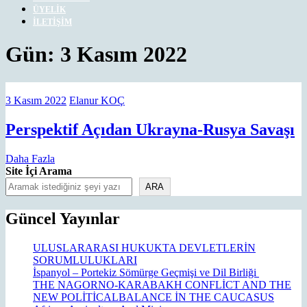
ÜYELIK
İLETIŞIM
CLOSE
Gün:
3 Kasım 2022
MENU
3
Elanur
3 Kasım 2022
Elanur KOÇ
Kasım
KOÇ
2022
P
Perspektif Açıdan Ukrayna-Rusya Savaşı
A
Daha
Daha Fazla
U
Fazla
Site İçi Arama
R
ARA
S
Güncel Yayınlar
ULUSLARARASI HUKUKTA DEVLETLERİN
SORUMLULUKLARI
İspanyol – Portekiz Sömürge Geçmişi ve Dil Birliği
THE NAGORNO-KARABAKH CONFLİCT AND THE
NEW POLİTİCALBALANCE İN THE CAUCASUS