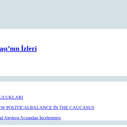
Asya’nın
şı’nın İzleri
Özgüvenli
Zaferi:
Rus-
Japon
Savaşı’nın
İzleri
ULUKLARI
W POLİTİCALBALANCE İN THE CAUCASUS
 Ateşkesi Açısından İncelenmesi