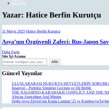
İLETIŞIM
CLOSE
Yazar:
Hatice Berfin Kurutçu
MENU
31
Hatice
31 Mayıs 2025
Hatice Berfin Kurutçu
Mayıs
Berfin
2025
Kurutçu
Asya’nın Özgüvenli Zaferi: Rus-Japon Sava
Daha
Daha Fazla
Fazla
Site İçi Arama
ARA
Güncel Yayınlar
ULUSLARARASI HUKUKTA DEVLETLERİN SORUML
İspanyol – Portekiz Sömürge Geçmişi ve Dil Birliği
THE NAGORNO-KARABAKH CONFLİCT AND THE NE
African Agriculture And Mining
Doğu Asya Zirvesi’nin Kuala Lumpur’25 ve Kamboçya/Tayland