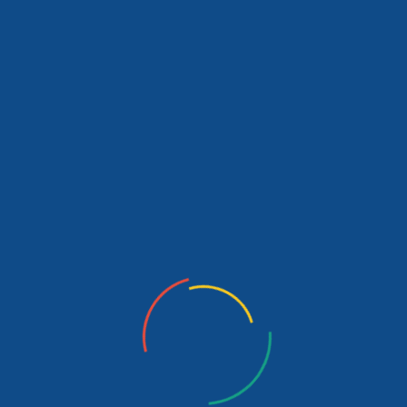
Güncel Yayınlar
ULUSLARARASI HUKUKTA DEVLETLERİN
SORUMLULUKLARI
İspanyol – Portekiz Sömürge Geçmişi Ve Dil Birliği
THE NAGORNO-KARABAKH CONFLİCT AND THE
NEW POLİTİCALBALANCE İN THE CAUCASUS
African Agriculture And Mining
Doğu Asya Zirvesi’nin Kuala Lumpur’25 Ve
Kamboçya/Tayland Ateşkesi Açısından İncelenmesi