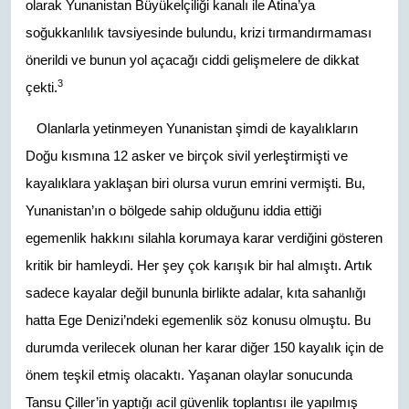
olarak Yunanistan Büyükelçiliği kanalı ile Atina’ya
soğukkanlılık tavsiyesinde bulundu, krizi tırmandırmaması
önerildi ve bunun yol açacağı ciddi gelişmelere de dikkat
3
çekti.
Olanlarla yetinmeyen Yunanistan şimdi de kayalıkların
Doğu kısmına 12 asker ve birçok sivil yerleştirmişti ve
kayalıklara yaklaşan biri olursa vurun emrini vermişti. Bu,
Yunanistan’ın o bölgede sahip olduğunu iddia ettiği
egemenlik hakkını silahla korumaya karar verdiğini gösteren
kritik bir hamleydi. Her şey çok karışık bir hal almıştı. Artık
sadece kayalar değil bununla birlikte adalar, kıta sahanlığı
hatta Ege Denizi’ndeki egemenlik söz konusu olmuştu. Bu
durumda verilecek olunan her karar diğer 150 kayalık için de
önem teşkil etmiş olacaktı. Yaşanan olaylar sonucunda
Tansu Çiller’in yaptığı acil güvenlik toplantısı ile yapılmış