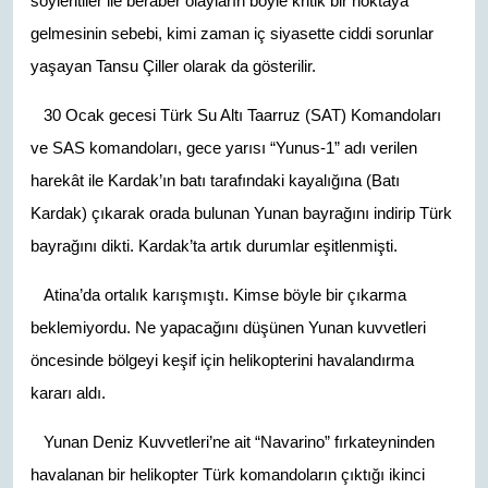
söylentiler ile beraber olayların böyle kritik bir noktaya
gelmesinin sebebi, kimi zaman iç siyasette ciddi sorunlar
yaşayan Tansu Çiller olarak da gösterilir.
30 Ocak gecesi Türk Su Altı Taarruz (SAT) Komandoları
ve SAS komandoları, gece yarısı “Yunus-1” adı verilen
harekât ile Kardak’ın batı tarafındaki kayalığına (Batı
Kardak) çıkarak orada bulunan Yunan bayrağını indirip Türk
bayrağını dikti. Kardak’ta artık durumlar eşitlenmişti.
Atina’da ortalık karışmıştı. Kimse böyle bir çıkarma
beklemiyordu. Ne yapacağını düşünen Yunan kuvvetleri
öncesinde bölgeyi keşif için helikopterini havalandırma
kararı aldı.
Yunan Deniz Kuvvetleri’ne ait “Navarino” fırkateyninden
havalanan bir helikopter Türk komandoların çıktığı ikinci