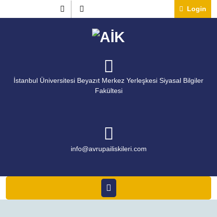
Skip
Instagram
Twitter
Lo
Login
to
content
İstanbul Üniversitesi Beyazıt Merkez Yerleşkesi Siyasal Bilgiler
Fakültesi
info@avrupailiskileri.c
info@avrupailiskileri.com
Open
Menu