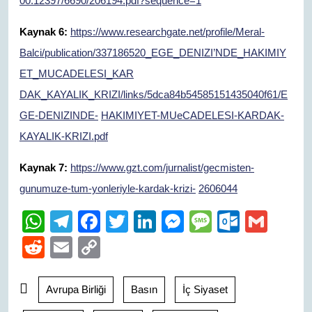
00.12397/6690/206194.pdf?sequence=1
Kaynak 6:
https://www.researchgate.net/profile/Meral-
Balci/publication/337186520_EGE_DENIZI’NDE_HAKIMIY
ET_MUCADELESI_KAR
DAK_KAYALIK_KRIZI/links/5dca84b54585151435040f61/E
GE-DENIZINDE-
HAKIMIYET-MUeCADELESI-KARDAK-
KAYALIK-KRIZI.pdf
Kaynak 7:
https://www.gzt.com/jurnalist/gecmisten-
gunumuze-tum-yonleriyle-kardak-krizi-
2606044
W
T
F
T
Li
M
M
O
G
h
el
a
wi
n
e
e
ut
m
R
E
C
at
e
c
tt
k
ss
ss
lo
ail
e
m
o
s
gr
e
er
e
e
a
o
d
ail
p
Avrupa Birliği
Basın
İç Siyaset
A
a
b
dI
n
g
k.