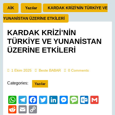
AİK
Yazılar
KARDAK KRİZİ’NİN TÜRKİYE VE
YUNANİSTAN ÜZERİNE ETKİLERİ
KARDAK KRİZİ’NİN
TÜRKİYE VE YUNANİSTAN
ÜZERİNE ETKİLERİ
1
Beste
1 Ekim 2025
Beste BABAR
0 Comments
Ekim
BABAR
2025
Categories:
Yazılar
W
T
F
T
Li
M
M
O
G
h
el
a
wi
n
e
e
ut
m
R
E
C