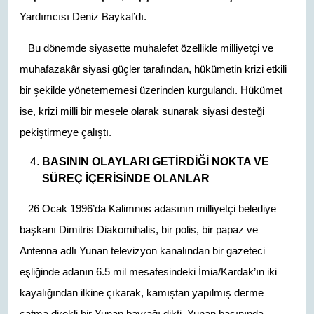
Yardımcısı Deniz Baykal’dı.
Bu dönemde siyasette muhalefet özellikle milliyetçi ve
muhafazakâr siyasi güçler tarafından, hükümetin krizi etkili
bir şekilde yönetememesi üzerinden kurgulandı. Hükümet
ise, krizi milli bir mesele olarak sunarak siyasi desteği
pekiştirmeye çalıştı.
BASININ OLAYLARI GETİRDİĞİ NOKTA VE
SÜREÇ İÇERİSİNDE OLANLAR
26 Ocak 1996’da Kalimnos adasının milliyetçi belediye
başkanı Dimitris Diakomihalis, bir polis, bir papaz ve
Antenna adlı Yunan televizyon kanalından bir gazeteci
eşliğinde adanın 6.5 mil mesafesindeki İmia/Kardak’ın iki
kayalığından ilkine çıkarak, kamıştan yapılmış derme
çatma direkli bir Yunan bayrağı dikti. Yunan basınında