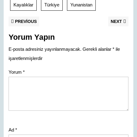
di
y
Kayalıklar
Türkiye
Yunanistan
p
m
o
n
g
e
c
t
Li
p
o
er
o
n
Yazı
Previous
Nex
PREVIOUS
NEXT
k
m
post:
post
k
gezinmesi
Yorum Yapın
E-posta adresiniz yayınlanmayacak.
Gerekli alanlar
*
ile
işaretlenmişlerdir
Yorum
*
Ad
*