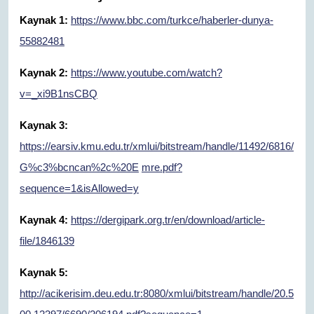
Kaynak 1:
https://www.bbc.com/turkce/haberler-dunya-
55882481
Kaynak 2:
https://www.youtube.com/watch?
v=_xi9B1nsCBQ
Kaynak 3:
https://earsiv.kmu.edu.tr/xmlui/bitstream/handle/11492/6816/
G%c3%bcncan%2c%20E
mre.pdf?
sequence=1&isAllowed=y
Kaynak 4:
https://dergipark.org.tr/en/download/article-
file/1846139
Kaynak 5:
http://acikerisim.deu.edu.tr:8080/xmlui/bitstream/handle/20.5