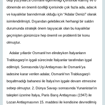
olup yüzyıllarca Osmanlı egemenliği içerisinde kalmış ve o
dönemde en önemli özelliği içerisinde çok fazla ada, adacık
ve kayalıklar barındırmak olduğu için “Adalar Denizi” olarak
isimlendirilmişti. Dışarıdan gelebilecek herhangi bir saldırı
durumunda stratejik önem taşıyacak olan bu kayalıklar
geçmişten günümüze hep önemli ve problemli bir konu
olmuştur.
Adalar yıllardır Osmanlı’nın elindeyken İtalyanların
Trablusgarp’ın işgali sürecinde İtalyanlar tarafından işgal
edilmişti. Sonrasında Uşi Antlaşması ile Osmanlı’ya
iadesine karar verilen adalar, Osmanlı’nın Trablusgarp’ı
boşaltmadığı bahanesi ile İtalya’nın işgale devam etmesine
sebep olmuştur. 2. Dünya Savaşı sonrasında Yunanistan’ın
talepleri üzerine İtalya, Paris Barış Antlaşması (1947) ile
Lozan Antlaşmasının 15. maddesi ile kendisine devredilmiş