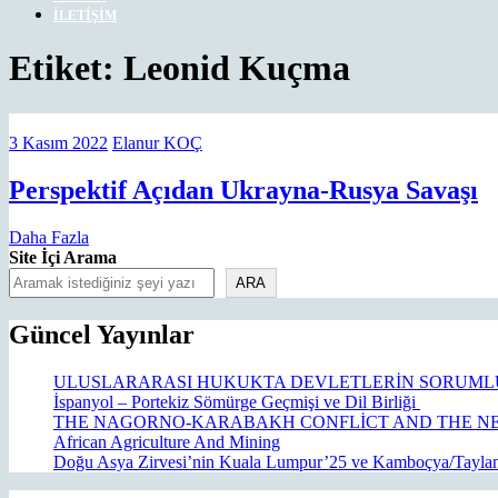
İLETIŞIM
CLOSE
Etiket:
Leonid Kuçma
MENU
3
Elanur
3 Kasım 2022
Elanur KOÇ
Kasım
KOÇ
2022
P
Perspektif Açıdan Ukrayna-Rusya Savaşı
A
Daha
Daha Fazla
U
Fazla
Site İçi Arama
R
ARA
S
Güncel Yayınlar
ULUSLARARASI HUKUKTA DEVLETLERİN SORUML
İspanyol – Portekiz Sömürge Geçmişi ve Dil Birliği
THE NAGORNO-KARABAKH CONFLİCT AND THE NE
African Agriculture And Mining
Doğu Asya Zirvesi’nin Kuala Lumpur’25 ve Kamboçya/Tayland