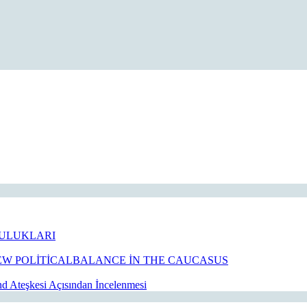
erspektif
çıdan
krayna-
usya
avaşı
ULUKLARI
W POLİTİCALBALANCE İN THE CAUCASUS
 Ateşkesi Açısından İncelenmesi