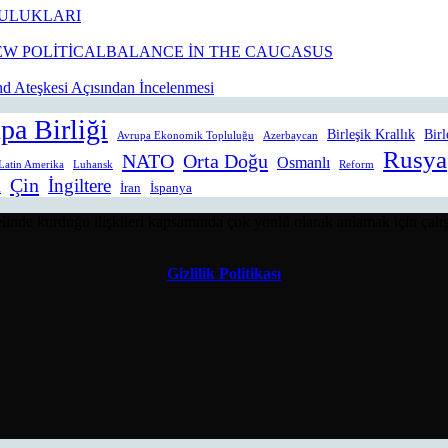
ULUKLARI
W POLİTİCALBALANCE İN THE CAUCASUS
 Ateşkesi Açısından İncelenmesi
pa Birliği
Birleşik Krallık
Birl
Avrupa Ekonomik Topluluğu
Azerbaycan
Rusya
NATO
Orta Doğu
Osmanlı
Latin Amerika
Luhansk
Reform
Çin
İngiltere
n
İran
İspanya
linde kurduğu ilişkileri kapsamında çok yönlü olarak anlamak için çalışı
Gizlilik Politikası