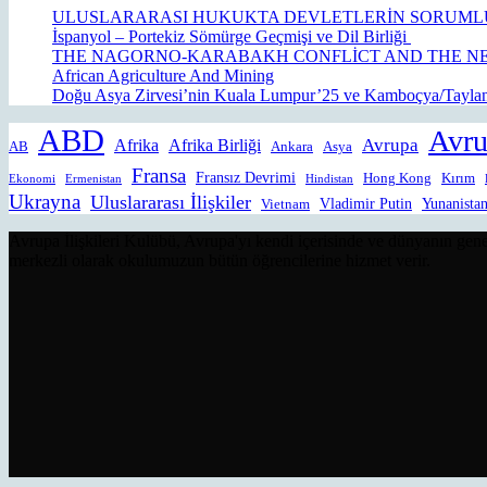
ULUSLARARASI HUKUKTA DEVLETLERİN SORUML
İspanyol – Portekiz Sömürge Geçmişi ve Dil Birliği
THE NAGORNO-KARABAKH CONFLİCT AND THE NE
African Agriculture And Mining
Doğu Asya Zirvesi’nin Kuala Lumpur’25 ve Kamboçya/Tayland
ABD
Avru
Avrupa
Afrika
Afrika Birliği
AB
Ankara
Asya
Fransa
Fransız Devrimi
Hong Kong
Kırım
Ekonomi
Ermenistan
Hindistan
Ukrayna
Uluslararası İlişkiler
Vladimir Putin
Yunanista
Vietnam
Avrupa İlişkileri Kulübü, Avrupa'yı kendi içerisinde ve dünyanın gene
merkezli olarak okulumuzun bütün öğrencilerine hizmet verir.