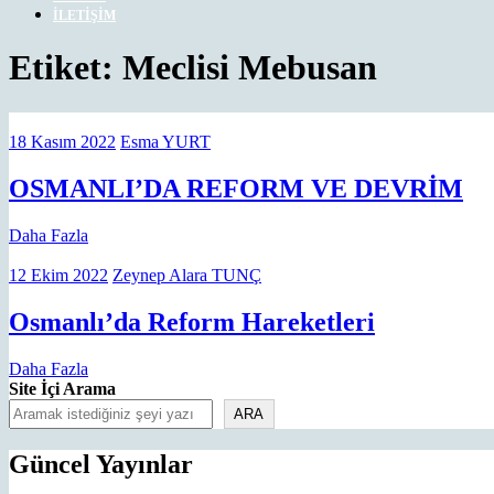
İLETIŞIM
CLOSE
Etiket:
Meclisi Mebusan
MENU
18
Esma
18 Kasım 2022
Esma YURT
Kasım
YURT
2022
O
OSMANLI’DA REFORM VE DEVRİM
R
Daha
Daha Fazla
V
Fazla
D
12
Zeynep
12 Ekim 2022
Zeynep Alara TUNÇ
Ekim
Alara
2022
TUNÇ
Osmanlı’d
Osmanlı’da Reform Hareketleri
Reform
Daha
Daha Fazla
Hareketle
Fazla
Site İçi Arama
ARA
Güncel Yayınlar