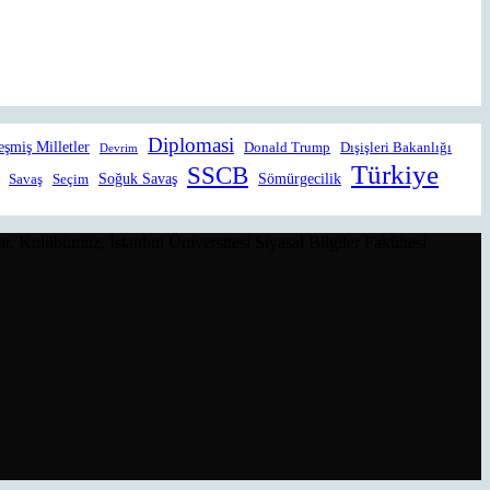
Diplomasi
eşmiş Milletler
Donald Trump
Dışişleri Bakanlığı
Devrim
Türkiye
SSCB
Soğuk Savaş
Sömürgecilik
Savaş
Seçim
r. Kulübümüz, İstanbul Üniversitesi Siyasal Bilgiler Fakültesi