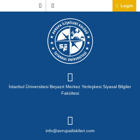
Skip
Instagram
Twitter
Lo
Login
to
content
İstanbul Üniversitesi Beyazıt Merkez Yerleşkesi Siyasal Bilgiler
Fakültesi
info@avrupailiskileri.c
info@avrupailiskileri.com