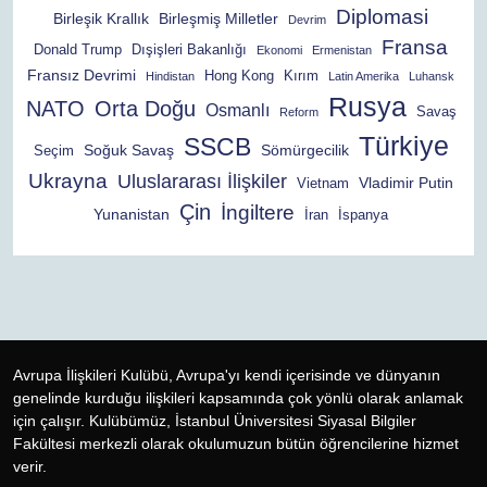
Diplomasi
Birleşik Krallık
Birleşmiş Milletler
Devrim
Fransa
Donald Trump
Dışişleri Bakanlığı
Ekonomi
Ermenistan
Fransız Devrimi
Hong Kong
Kırım
Hindistan
Latin Amerika
Luhansk
Rusya
NATO
Orta Doğu
Osmanlı
Savaş
Reform
Türkiye
SSCB
Soğuk Savaş
Sömürgecilik
Seçim
Ukrayna
Uluslararası İlişkiler
Vladimir Putin
Vietnam
Çin
İngiltere
Yunanistan
İran
İspanya
Avrupa İlişkileri Kulübü, Avrupa'yı kendi içerisinde ve dünyanın
genelinde kurduğu ilişkileri kapsamında çok yönlü olarak anlamak
için çalışır. Kulübümüz, İstanbul Üniversitesi Siyasal Bilgiler
Fakültesi merkezli olarak okulumuzun bütün öğrencilerine hizmet
verir.