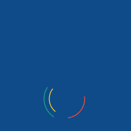
Ad
*
E-posta
*
İnternet sitesi
Daha sonraki yorumlarımda kullanılması için adım, e-posta