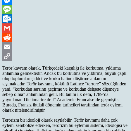
Messenger
Message
Outlook.com
Gmail
Reddit
Email
Copy
Terör kavram olarak, Türkçedeki karşılığı ile korkutma, yıldırma
anlamına gelmektedir. Ancak bu korkutma ve yıldırma, büyük çaplı
Link
olup toplumları şiddet ve korku haline düşürme anlamını
taşımaktadır. Terör kavramı, kökünü Latince “terrere” sözcüğünden
yani, “korkudan sarsıntı geçirme ve korkudan dehşete düşmeye
sebep olma” anlamından gelir. Bu tanım ilk defa, 1789’da
yayınlanan Dictionarire de I‟ Academic Francaise’de geçmiştir.
Burada, Fransız ihtilali dönemin tarihçileri tarafından terör eylemi
olarak nitelendirilmiştir.
Terörizm bir ideoloji olarak sayılabilir. Terör kavramı daha çok
eylemi sembolize ederken, terörizm bu eylemin sistemi, ideolojisi ve
felsefini simgeler. Terörizm, terör eylemlerinin kapsamlı bir şekilde