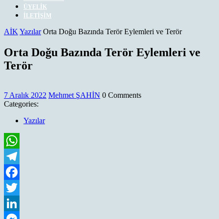
ÜYELIK
İLETIŞIM
CLOSE
AİK
Yazılar
Orta Doğu Bazında Terör Eylemleri ve Terör
MENU
Orta Doğu Bazında Terör Eylemleri ve
Terör
7
Mehmet
7 Aralık 2022
Mehmet ŞAHİN
0 Comments
Aralık
ŞAHİN
Categories:
2022
Yazılar
WhatsApp
Telegram
Facebook
Twitter
LinkedIn