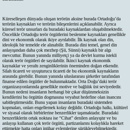
Küreselleşen dünyada oluşan terörün aksine burada Ortadoğu’da
terörün kaynakları ve terörün bileşenlerini açıklanabilir. Ayrıca
küresel terör unsurları da buradaki kaynaklardan oluşabilmektedir.
Öncelikle Ortadoğu terör örgütlerini beslenme kaynakları genellikle
dini ve ekonomik olarak ikiye ayrılabilir. İlk kaynak olan din,
ideolojik bir temelde ele alınabilir. Burada dini temel, genel din
anlayışından daha çok mezhep (Şii, Sünni) kaynaklı bir algı
mevcuttur. Bunun yanında milliyetçi ya da devlet kurma istekli
olarak terör örgütleri de sayılabilir. İkinci kaynak ekonomik
kaynaklar ve yeraltı zenginliklerinin öneminden doğan etkendir.
Silah ticareti ve uyuşturucu ticareti de bu ekonomik kaynakların
arasında girebilir. Bunun yanında uluslararası şirketler tarafından
finanse edilen örgütler de bulunmaktadır. Orta Doğu’daki terör
organizasyonlarında genellikle motive ve bağlılık üst seviyededir.
Bunun nedeni insanların herhangi bir çıkar düşünmeksizin
kendilerini bu örgütün dogmasına veyahut hedefine olan inancını
sabitleştirmesidir. Bunu yapan insanların buradaki sistemden
kopmaları, onları engellemek kolay değildir. Ortadoğu halkı, kültürel
ve siyasal olarak birbirlerine benzerlikler taşımaktadır. Buradaki
benzerliklerin ortak noktası ise “Cihat” denilen anlayıştır ve bu
anlayışı kullanan çok terör örgütü, partizanlarını kolaylıkla hareket
ettirmekte hatta onları intihar eylemlerine sürükleyebilmektedir.