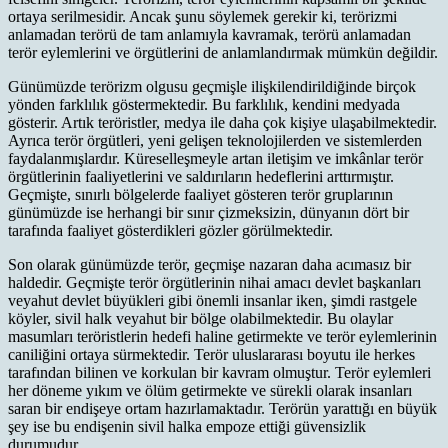
ortaya serilmesidir. Ancak şunu söylemek gerekir ki, terörizmi
anlamadan terörü de tam anlamıyla kavramak, terörü anlamadan
terör eylemlerini ve örgütlerini de anlamlandırmak mümkün değildir.
Günümüzde terörizm olgusu geçmişle ilişkilendirildiğinde birçok
yönden farklılık göstermektedir. Bu farklılık, kendini medyada
gösterir. Artık teröristler, medya ile daha çok kişiye ulaşabilmektedir.
Ayrıca terör örgütleri, yeni gelişen teknolojilerden ve sistemlerden
faydalanmışlardır. Küreselleşmeyle artan iletişim ve imkânlar terör
örgütlerinin faaliyetlerini ve saldırıların hedeflerini arttırmıştır.
Geçmişte, sınırlı bölgelerde faaliyet gösteren terör gruplarının
günümüzde ise herhangi bir sınır çizmeksizin, dünyanın dört bir
tarafında faaliyet gösterdikleri gözler görülmektedir.
Son olarak günümüzde terör, geçmişe nazaran daha acımasız bir
haldedir. Geçmişte terör örgütlerinin nihai amacı devlet başkanları
veyahut devlet büyükleri gibi önemli insanlar iken, şimdi rastgele
köyler, sivil halk veyahut bir bölge olabilmektedir. Bu olaylar
masumları teröristlerin hedefi haline getirmekte ve terör eylemlerinin
caniliğini ortaya sürmektedir. Terör uluslararası boyutu ile herkes
tarafından bilinen ve korkulan bir kavram olmuştur. Terör eylemleri
her döneme yıkım ve ölüm getirmekte ve sürekli olarak insanları
saran bir endişeye ortam hazırlamaktadır. Terörün yarattığı en büyük
şey ise bu endişenin sivil halka empoze ettiği güvensizlik
durumudur.