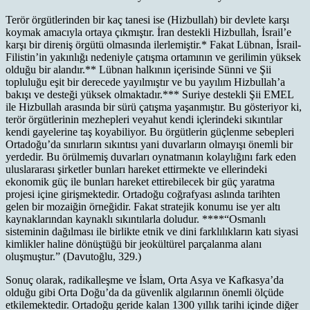
Terör örgütlerinden bir kaç tanesi ise (Hizbullah) bir devlete karşı
koymak amacıyla ortaya çıkmıştır. İran destekli Hizbullah, İsrail’e
karşı bir direniş örgütü olmasında ilerlemiştir.* Fakat Lübnan, İsrail-
Filistin’in yakınlığı nedeniyle çatışma ortamının ve gerilimin yüksek
olduğu bir alandır.** Lübnan halkının içerisinde Sünni ve Şii
topluluğu eşit bir derecede yayılmıştır ve bu yayılım Hizbullah’a
bakışı ve desteği yüksek olmaktadır.*** Suriye destekli Şii EMEL
ile Hizbullah arasında bir sürü çatışma yaşanmıştır. Bu gösteriyor ki,
terör örgütlerinin mezhepleri veyahut kendi içlerindeki sıkıntılar
kendi gayelerine taş koyabiliyor. Bu örgütlerin güçlenme sebepleri
Ortadoğu’da sınırların sıkıntısı yani duvarların olmayışı önemli bir
yerdedir. Bu örülmemiş duvarları oynatmanın kolaylığını fark eden
uluslararası şirketler bunları hareket ettirmekte ve ellerindeki
ekonomik güç ile bunları hareket ettirebilecek bir güç yaratma
projesi içine girişmektedir. Ortadoğu coğrafyası aslında tarihten
gelen bir mozaiğin örneğidir. Fakat stratejik konumu ise yer altı
kaynaklarından kaynaklı sıkıntılarla doludur. ****“Osmanlı
sisteminin dağılması ile birlikte etnik ve dini farklılıkların katı siyasi
kimlikler haline dönüştüğü bir jeokültürel parçalanma alanı
oluşmuştur.” (Davutoğlu, 329.)
Sonuç olarak, radikalleşme ve İslam, Orta Asya ve Kafkasya’da
olduğu gibi Orta Doğu’da da güvenlik algılarının önemli ölçüde
etkilemektedir. Ortadoğu geride kalan 1300 yıllık tarihi içinde diğer