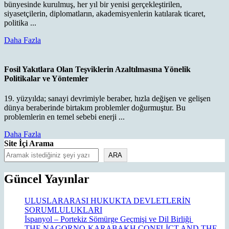
bünyesinde kurulmuş, her yıl bir yenisi gerçekleştirilen,
siyasetçilerin, diplomatların, akademisyenlerin katılarak ticaret,
politika ...
Daha
Daha Fazla
Fazla
Fosil Yakıtlara Olan Teşviklerin Azaltılmasına Yönelik
Politikalar ve Yöntemler
19. yüzyılda; sanayi devrimiyle beraber, hızla değişen ve gelişen
dünya beraberinde birtakım problemler doğurmuştur. Bu
problemlerin en temel sebebi enerji ...
Daha
Daha Fazla
Fazla
Site İçi Arama
ARA
Güncel Yayınlar
ULUSLARARASI HUKUKTA DEVLETLERİN
SORUMLULUKLARI
İspanyol – Portekiz Sömürge Geçmişi ve Dil Birliği
THE NAGORNO-KARABAKH CONFLİCT AND THE