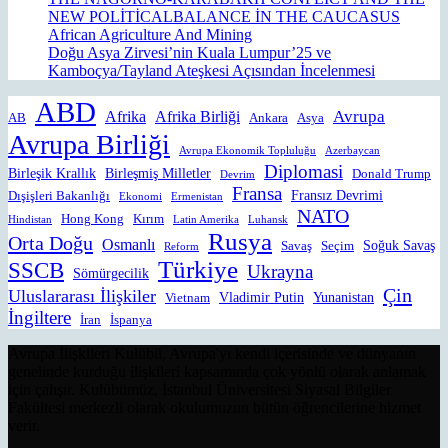
NEW POLİTİCALBALANCE İN THE CAUCASUS
African Agriculture And Mining
Doğu Asya Zirvesi’nin Kuala Lumpur’25 ve
Kamboçya/Tayland Ateşkesi Açısından İncelenmesi
ABD
Avrupa
Afrika
Afrika Birliği
AB
Ankara
Asya
Avrupa Birliği
Avrupa Ekonomik Topluluğu
Azerbaycan
Diplomasi
Birleşik Krallık
Birleşmiş Milletler
Donald Trump
Devrim
Fransa
Fransız Devrimi
Dışişleri Bakanlığı
Ekonomi
Ermenistan
NATO
Hong Kong
Kırım
Hindistan
Latin Amerika
Luhansk
Rusya
Orta Doğu
Osmanlı
Soğuk Savaş
Savaş
Seçim
Reform
Türkiye
SSCB
Ukrayna
Sömürgecilik
Çin
Uluslararası İlişkiler
Vladimir Putin
Yunanistan
Vietnam
İngiltere
İran
İspanya
Avrupa İlişkileri Kulübü, Avrupa'yı kendi içerisinde ve dünyanın
genelinde kurduğu ilişkileri kapsamında çok yönlü olarak anlamak
için çalışır. Kulübümüz, İstanbul Üniversitesi Siyasal Bilgiler
Fakültesi merkezli olarak okulumuzun bütün öğrencilerine hizmet
verir.