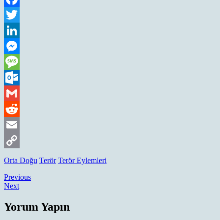
Facebook
Twitter
LinkedIn
Messenger
Message
Outlook.com
Gmail
Reddit
Email
Copy
Orta Doğu
Terör
Terör Eylemleri
Link
Yazı
Previous
Previous
Next
post:
Next
gezinmesi
post:
Yorum Yapın